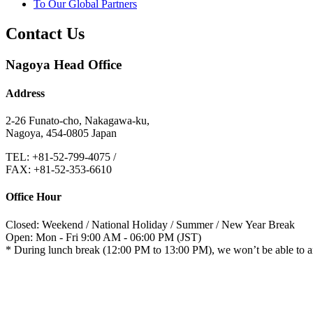
To Our Global Partners
Contact Us
Nagoya Head Office
Address
2-26 Funato-cho, Nakagawa-ku,
Nagoya, 454-0805 Japan
TEL: +81-52-799-4075
/
FAX: +81-52-353-6610
Office Hour
Closed: Weekend / National Holiday / Summer / New Year Break
Open: Mon - Fri 9:00 AM - 06:00 PM (JST)
* During lunch break (12:00 PM to 13:00 PM), we won’t be able to 