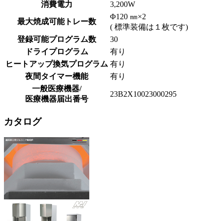
消費電力
3,200W
Φ120 ㎜×2
最大焼成可能トレー数
( 標準装備は１枚です)
登録可能プログラム数
30
ドライプログラム
有り
ヒートアップ換気プログラム
有り
夜間タイマー機能
有り
一般医療機器/
23B2X10023000295
医療機器届出番号
カタログ