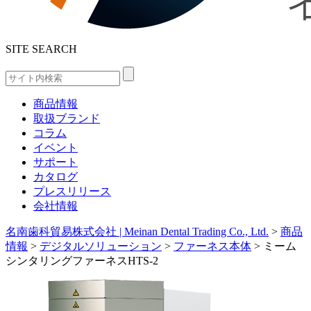
SITE SEARCH
商品情報
取扱ブランド
コラム
イベント
サポート
カタログ
プレスリリース
会社情報
名南歯科貿易株式会社 | Meinan Dental Trading Co., Ltd.
>
商品
情報
>
デジタルソリューション
>
ファーネス本体
>
ミーム
シンタリングファーネスHTS-2