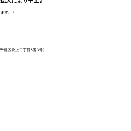
染拡大により中止】
ます。)

千種区吹上二丁目6番3号)
