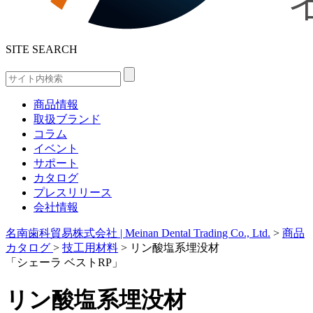
SITE SEARCH
商品情報
取扱ブランド
コラム
イベント
サポート
カタログ
プレスリリース
会社情報
名南歯科貿易株式会社 | Meinan Dental Trading Co., Ltd.
>
商品
カタログ
>
技工用材料
>
リン酸塩系埋没材
「シェーラ ベストRP」
リン酸塩系埋没材