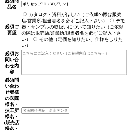
必須
商
品名
カタログ・資料がほしい（ご依頼の際は販売
店/営業所/担当者名を必ずご記入下さい）
デモ
必須
ご
器・サンプルの取扱いについて知りたい（ご依頼
要望
の際は販売店/営業所/担当者名を必ずご記入下さ
い）
その他（定価を知りたい、仕様をしりた
い）
必須
お
問い合
わせ内
容
必須
問
い合わ
せ者様
の医院
様名・
技工所
様名・
(販売店
様名・