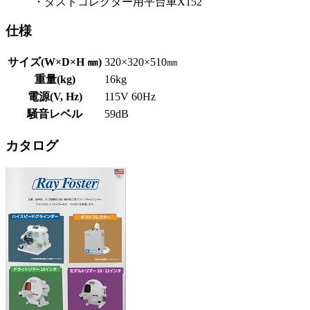
・ダストコレクター用平台車X152
仕様
サイズ(W×D×H ㎜)
320×320×510㎜
重量(kg)
16kg
電源(V, Hz)
115V 60Hz
騒音レベル
59dB
カタログ